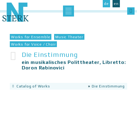
Catalog of Works
de
en
Sea
Concerts
CDs
Works for Ensemble
Music Theater
se the left Aside section
Articles, Reviews & Texts
Works for Voice / Choir
Die Einstimmung
ein musikalisches Polittheater, Libretto:
Doron Rabinovici
Data Protection
Imprint
Contact
Catalog of Works
»
Die Einstimmung