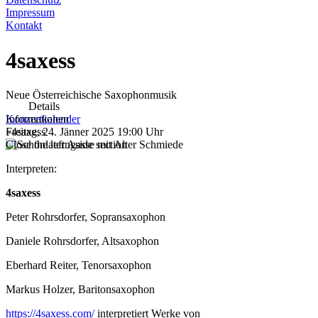
Impressum
Kontakt
4saxess
Neue Österreichische Saxophonmusik
Details
Konzertkalender
Informationen
»
Freitag, 24. Jänner 2025
4saxess
19:00 Uhr
Close the left Aside section
Interpreten:
4saxess
Peter Rohrsdorfer, Sopransaxophon
Daniele Rohrsdorfer, Altsaxophon
Eberhard Reiter, Tenorsaxophon
Markus Holzer, Baritonsaxophon
https://4saxess.com/
interpretiert Werke von