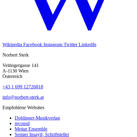
Wikipedia
Facebook
Instagram
Twitter
LinkedIn
Norbert Sterk
Veitingergasse 141
A-1130 Wien
Österreich
+43 1 699 12726818
info@norbert-sterk.at
Empfohlene Websites
Doblinger-Musikverlag
reconsil
Meitar Ensemble
Semier Insayif, Schriftsteller