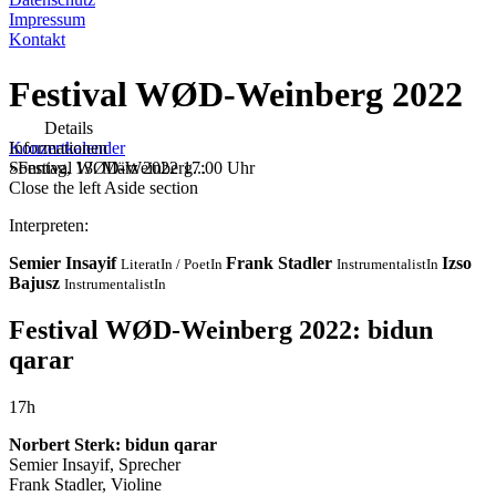
Impressum
Kontakt
Festival WØD-Weinberg 2022
Details
Konzertkalender
Informationen
»
Sonntag, 13. März 2022
Festival WØD-Weinberg...
17:00 Uhr
Close the left Aside section
Interpreten:
Semier Insayif
Frank Stadler
Izso
LiteratIn / PoetIn
InstrumentalistIn
Bajusz
InstrumentalistIn
Festival WØD-Weinberg 2022: bidun
qarar
17h
Norbert Sterk: bidun qarar
Semier Insayif, Sprecher
Frank Stadler, Violine