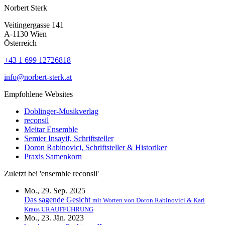
Norbert Sterk
Veitingergasse 141
A-1130 Wien
Österreich
+43 1 699 12726818
info@norbert-sterk.at
Empfohlene Websites
Doblinger-Musikverlag
reconsil
Meitar Ensemble
Semier Insayif, Schriftsteller
Doron Rabinovici, Schriftsteller & Historiker
Praxis Samenkorn
Zuletzt bei 'ensemble reconsil'
Mo., 29. Sep. 2025
Das sagende Gesicht
mit Worten von Doron Rabinovici & Karl
Kraus URAUFFÜHRUNG
Mo., 23. Jän. 2023