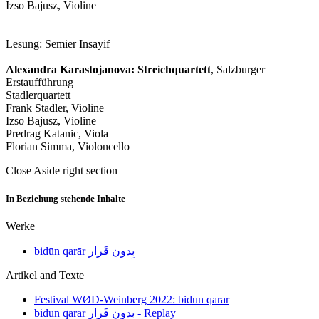
Izso Bajusz, Violine
Lesung: Semier Insayif
Alexandra Karastojanova: Streichquartett
, Salzburger
Erstaufführung
Stadlerquartett
Frank Stadler, Violine
Izso Bajusz, Violine
Predrag Katanic, Viola
Florian Simma, Violoncello
Close Aside right section
In Beziehung stehende Inhalte
Werke
bidūn qarār بِدون قَرار
Artikel and Texte
Festival WØD-Weinberg 2022: bidun qarar
bidūn qarār بِدون قَرار - Replay